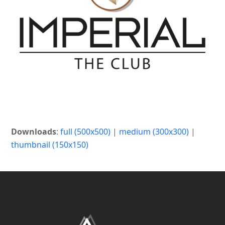
Downloads
:
full (500x500)
|
medium (300x300)
|
thumbnail (150x150)