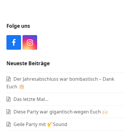
Folge uns
F
I
a
n
c
s
Neueste Beiträge
e
t
b
a
Der Jahresabschluss war bombastisch – Dank
o
g
o
r
Euch 👏🏻
k
a
Das letzte Mal…
m
Diese Party war gigantisch-wegen Euch 🙌🏻
Geile Party mit 🎷Sound