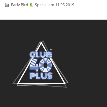
Early Bird 🦜 Special am 11.05.2019