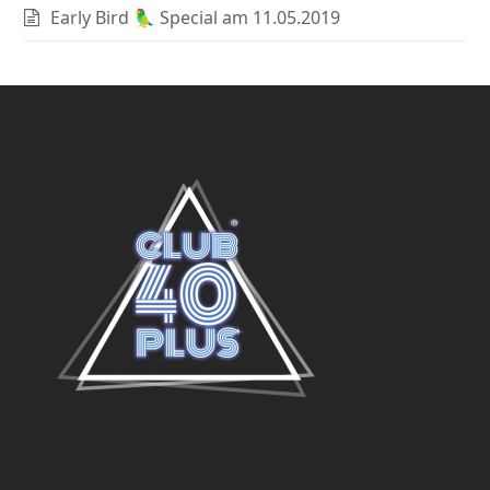
Early Bird 🦜 Special am 11.05.2019