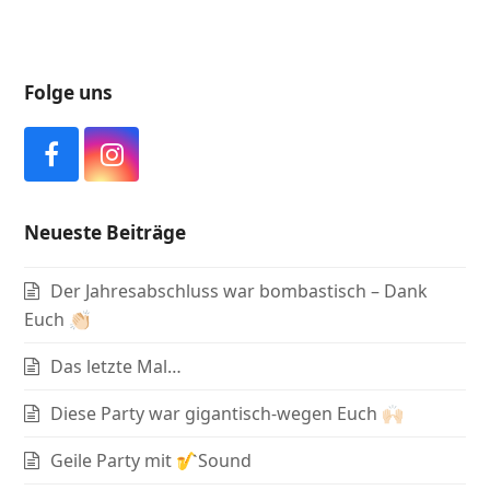
Folge uns
F
I
a
n
c
s
Neueste Beiträge
e
t
b
a
Der Jahresabschluss war bombastisch – Dank
o
g
o
r
Euch 👏🏻
k
a
Das letzte Mal…
m
Diese Party war gigantisch-wegen Euch 🙌🏻
Geile Party mit 🎷Sound