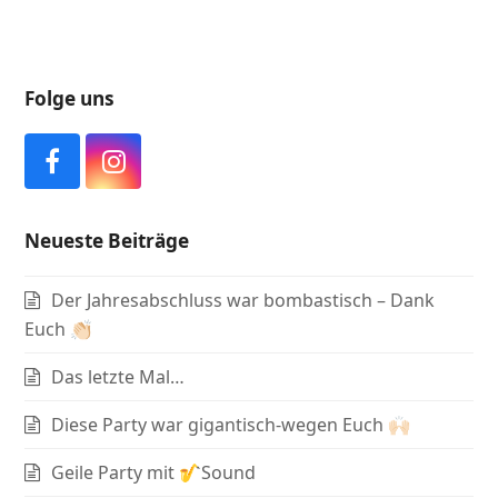
Folge uns
F
I
a
n
c
s
Neueste Beiträge
e
t
b
a
Der Jahresabschluss war bombastisch – Dank
o
g
o
r
Euch 👏🏻
k
a
Das letzte Mal…
m
Diese Party war gigantisch-wegen Euch 🙌🏻
Geile Party mit 🎷Sound