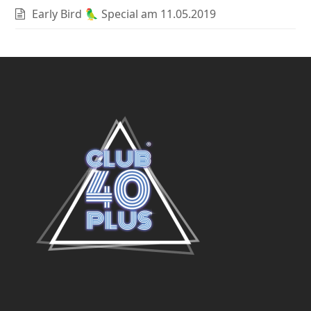
Early Bird 🦜 Special am 11.05.2019