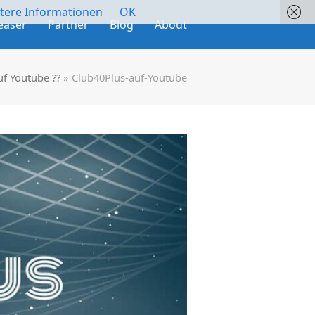
tere Informationen
OK
easer
Partner
Blog
About
uf Youtube ??
»
Club40Plus-auf-Youtube