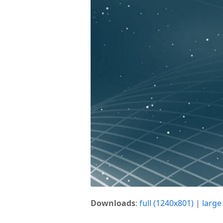
Downloads
:
full (1240x801)
|
large