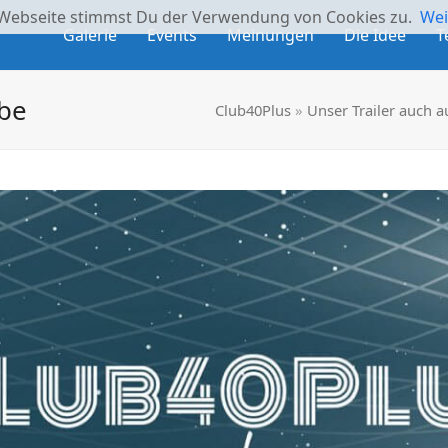
 Webseite stimmst Du der Verwendung von Cookies zu.
Wei
Galerie
Events
Meinungen
Die Idee
T
ube
Club40Plus
»
Unser Trailer auch a