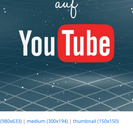
 (980x633)
|
medium (300x194)
|
thumbnail (150x150)