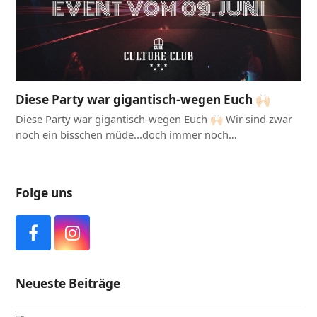
Diese Party war gigantisch-wegen Euch 🙌🏻
Diese Party war gigantisch-wegen Euch 🙌🏻 Wir sind zwar
noch ein bisschen müde...doch immer noch…
Folge uns
F
I
a
n
c
s
Neueste Beiträge
e
t
b
a